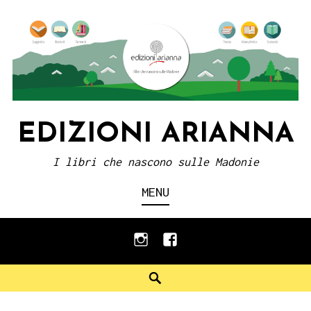
Skip
to
content
EDIZIONI ARIANNA
I libri che nascono sulle Madonie
MENU
instagram
facebook
Search