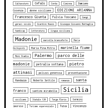
Cefalù
Damiano
Caltavuturo
Cerda
Ciminna
EDIZIONI ARIANNA
Cosenza
donne siciliane
Francesco Giunta
Fulvia Toscano
Gangi
geraci siculo
Giardini Naxos
Giuseppe Giovanni Battaglia
handicap
letteratura
lingua siciliana
Madonie
marcella brancaforte
Maria
marinella fiume
Maria Pina Mitra
Occhipinti
Palermo
parco delle
Moni Ovadia
pietro
madonie
petralia sottana
attinasi
polizzi generosa
presentazione
santa
Randazzo
Roberto Sottile
romanzo
Sicilia
franco
santino mirabella
termini
siciliano
Statale 120
Targa Florio
Tusa
Vincenzo
imerese
Turismo esperenziale