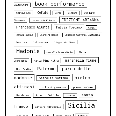
book performance
Caltavuturo
Cefalù
Damiano
Caltavuturo
Cerda
Ciminna
EDIZIONI ARIANNA
Cosenza
donne siciliane
Francesco Giunta
Fulvia Toscano
Gangi
geraci siculo
Giardini Naxos
Giuseppe Giovanni Battaglia
handicap
letteratura
lingua siciliana
Madonie
marcella brancaforte
Maria
marinella fiume
Maria Pina Mitra
Occhipinti
Palermo
parco delle
Moni Ovadia
pietro
madonie
petralia sottana
attinasi
polizzi generosa
presentazione
santa
Randazzo
Roberto Sottile
romanzo
Sicilia
franco
santino mirabella
termini
siciliano
Statale 120
Targa Florio