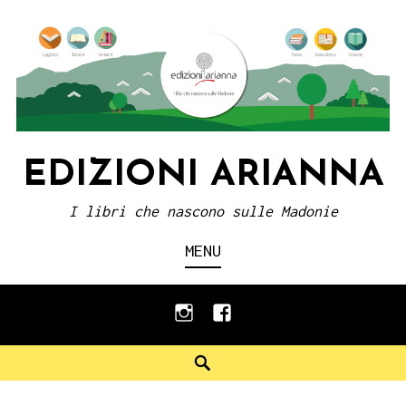
Skip
to
content
EDIZIONI ARIANNA
I libri che nascono sulle Madonie
MENU
instagram
facebook
Search