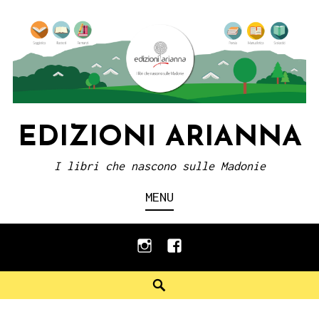
Skip
to
content
EDIZIONI ARIANNA
I libri che nascono sulle Madonie
MENU
instagram
facebook
Search