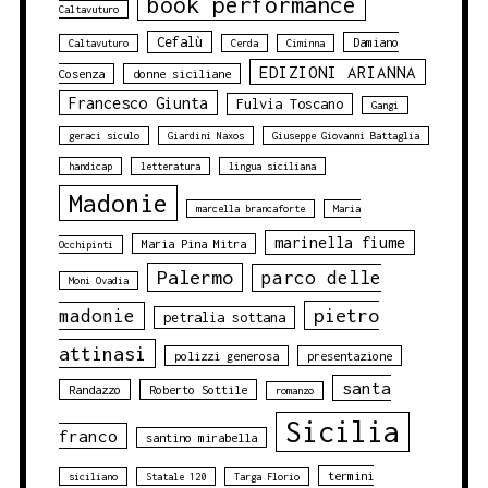
book performance
Caltavuturo
Cefalù
Damiano
Caltavuturo
Cerda
Ciminna
EDIZIONI ARIANNA
Cosenza
donne siciliane
Francesco Giunta
Fulvia Toscano
Gangi
geraci siculo
Giardini Naxos
Giuseppe Giovanni Battaglia
handicap
letteratura
lingua siciliana
Madonie
marcella brancaforte
Maria
marinella fiume
Maria Pina Mitra
Occhipinti
Palermo
parco delle
Moni Ovadia
pietro
madonie
petralia sottana
attinasi
polizzi generosa
presentazione
santa
Randazzo
Roberto Sottile
romanzo
Sicilia
franco
santino mirabella
termini
siciliano
Statale 120
Targa Florio