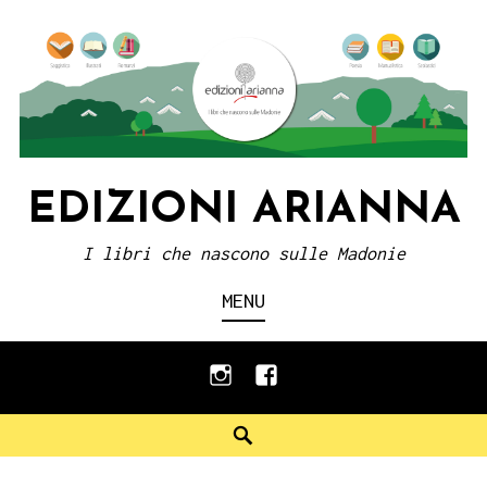
Skip
to
content
EDIZIONI ARIANNA
I libri che nascono sulle Madonie
MENU
instagram
facebook
Search