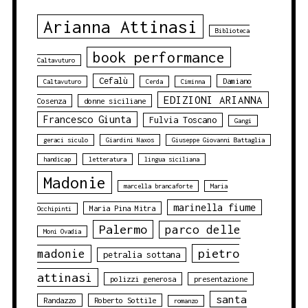
Arianna Attinasi
Biblioteca
book performance
Caltavuturo
Cefalù
Damiano
Caltavuturo
Cerda
Ciminna
EDIZIONI ARIANNA
Cosenza
donne siciliane
Francesco Giunta
Fulvia Toscano
Gangi
geraci siculo
Giardini Naxos
Giuseppe Giovanni Battaglia
handicap
letteratura
lingua siciliana
Madonie
marcella brancaforte
Maria
marinella fiume
Maria Pina Mitra
Occhipinti
Palermo
parco delle
Moni Ovadia
pietro
madonie
petralia sottana
attinasi
polizzi generosa
presentazione
santa
Randazzo
Roberto Sottile
romanzo