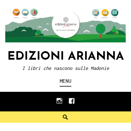
Skip
to
content
EDIZIONI ARIANNA
I libri che nascono sulle Madonie
MENU
instagram
facebook
Search