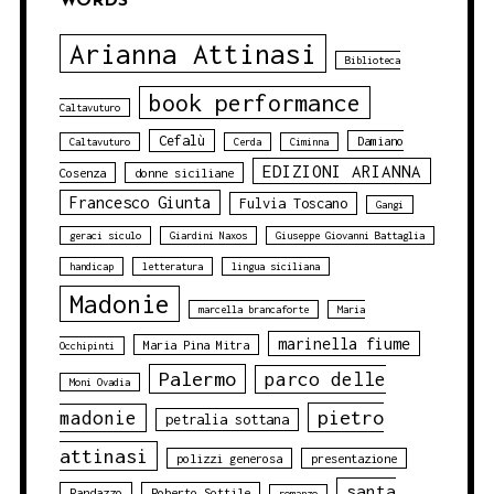
WORDS
Arianna Attinasi
Biblioteca
book performance
Caltavuturo
Cefalù
Damiano
Caltavuturo
Cerda
Ciminna
EDIZIONI ARIANNA
Cosenza
donne siciliane
Francesco Giunta
Fulvia Toscano
Gangi
geraci siculo
Giardini Naxos
Giuseppe Giovanni Battaglia
handicap
letteratura
lingua siciliana
Madonie
marcella brancaforte
Maria
marinella fiume
Maria Pina Mitra
Occhipinti
Palermo
parco delle
Moni Ovadia
pietro
madonie
petralia sottana
attinasi
polizzi generosa
presentazione
santa
Randazzo
Roberto Sottile
romanzo