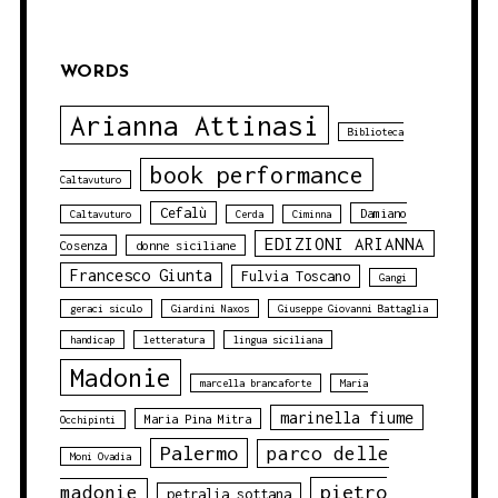
WORDS
Arianna Attinasi
Biblioteca
book performance
Caltavuturo
Cefalù
Damiano
Caltavuturo
Cerda
Ciminna
EDIZIONI ARIANNA
Cosenza
donne siciliane
Francesco Giunta
Fulvia Toscano
Gangi
geraci siculo
Giardini Naxos
Giuseppe Giovanni Battaglia
handicap
letteratura
lingua siciliana
Madonie
marcella brancaforte
Maria
marinella fiume
Maria Pina Mitra
Occhipinti
Palermo
parco delle
Moni Ovadia
pietro
madonie
petralia sottana