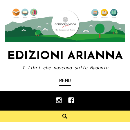
Skip
to
content
EDIZIONI ARIANNA
I libri che nascono sulle Madonie
MENU
instagram
facebook
Search