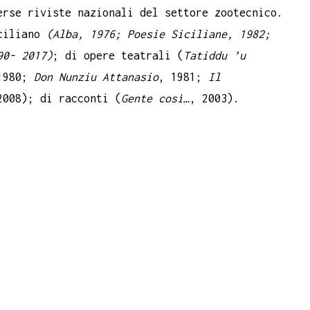
rse riviste nazionali del settore zootecnico.
iciliano
(Alba, 1976; Poesie Siciliane, 1982;
90- 2017)
; di opere teatrali (
Tatiddu ’u
1980;
Don Nunziu Attanasio
, 1981;
Il
2008); di racconti (
Gente così…
, 2003).