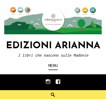
Skip
to
content
EDIZIONI ARIANNA
I libri che nascono sulle Madonie
MENU
instagram
facebook
Search