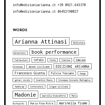
info@edizioniarianna.it +39 0921.643378
info@edizioniarianna.it 06452190827
WORDS
Arianna Attinasi
Biblioteca
book performance
Caltavuturo
Cefalù
Damiano
Caltavuturo
Cerda
Ciminna
EDIZIONI ARIANNA
Cosenza
donne siciliane
Francesco Giunta
Fulvia Toscano
Gangi
geraci siculo
Giardini Naxos
Giuseppe Giovanni Battaglia
handicap
letteratura
lingua siciliana
Madonie
marcella brancaforte
Maria
marinella fiume
Maria Pina Mitra
Occhipinti