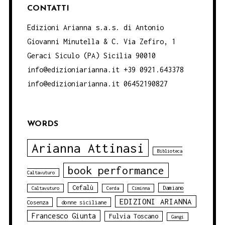
CONTATTI
Edizioni Arianna s.a.s. di Antonio
Giovanni Minutella & C. Via Zefiro, 1
Geraci Siculo (PA) Sicilia 90010
info@edizioniarianna.it +39 0921.643378
info@edizioniarianna.it 06452190827
WORDS
Arianna Attinasi
Biblioteca
book performance
Caltavuturo
Cefalù
Damiano
Caltavuturo
Cerda
Ciminna
EDIZIONI ARIANNA
Cosenza
donne siciliane
Francesco Giunta
Fulvia Toscano
Gangi