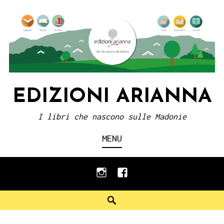
Skip
to
content
EDIZIONI ARIANNA
I libri che nascono sulle Madonie
MENU
instagram
facebook
Search