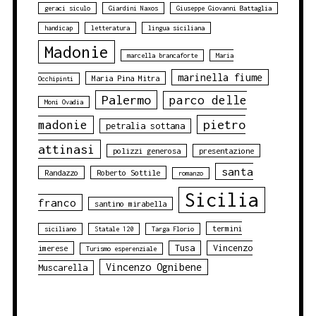
geraci siculo
Giardini Naxos
Giuseppe Giovanni Battaglia
handicap
letteratura
lingua siciliana
Madonie
marcella brancaforte
Maria
marinella fiume
Maria Pina Mitra
Occhipinti
Palermo
parco delle
Moni Ovadia
pietro
madonie
petralia sottana
attinasi
polizzi generosa
presentazione
santa
Randazzo
Roberto Sottile
romanzo
Sicilia
franco
santino mirabella
termini
siciliano
Statale 120
Targa Florio
Tusa
Vincenzo
imerese
Turismo esperenziale
Vincenzo Ognibene
Muscarella