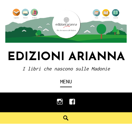
Skip
to
content
EDIZIONI ARIANNA
I libri che nascono sulle Madonie
MENU
instagram
facebook
Search