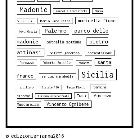
Madonie
marcella brancaforte
Maria
marinella fiume
Maria Pina Mitra
Occhipinti
Palermo
parco delle
Moni Ovadia
pietro
madonie
petralia sottana
attinasi
polizzi generosa
presentazione
santa
Randazzo
Roberto Sottile
romanzo
Sicilia
franco
santino mirabella
termini
siciliano
Statale 120
Targa Florio
Tusa
Vincenzo
imerese
Turismo esperenziale
Vincenzo Ognibene
Muscarella
©
edizioniarianna2016