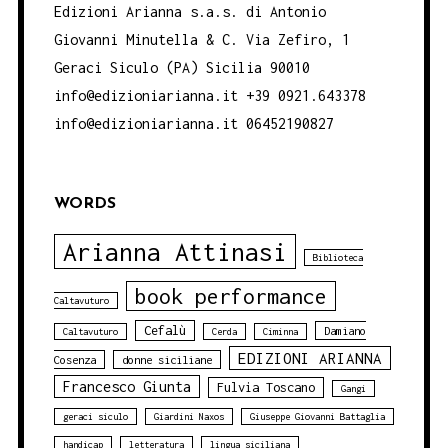
Edizioni Arianna s.a.s. di Antonio
Giovanni Minutella & C. Via Zefiro, 1
Geraci Siculo (PA) Sicilia 90010
info@edizioniarianna.it +39 0921.643378
info@edizioniarianna.it 06452190827
WORDS
Arianna Attinasi
Biblioteca
book performance
Caltavuturo
Cefalù
Damiano
Caltavuturo
Cerda
Ciminna
EDIZIONI ARIANNA
Cosenza
donne siciliane
Francesco Giunta
Fulvia Toscano
Gangi
geraci siculo
Giardini Naxos
Giuseppe Giovanni Battaglia
handicap
letteratura
lingua siciliana