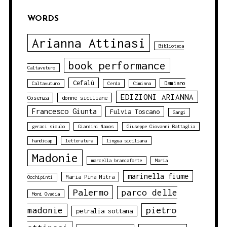
WORDS
Arianna Attinasi
Biblioteca
book performance
Caltavuturo
Cefalù
Damiano
Caltavuturo
Cerda
Ciminna
EDIZIONI ARIANNA
Cosenza
donne siciliane
Francesco Giunta
Fulvia Toscano
Gangi
geraci siculo
Giardini Naxos
Giuseppe Giovanni Battaglia
handicap
letteratura
lingua siciliana
Madonie
marcella brancaforte
Maria
marinella fiume
Maria Pina Mitra
Occhipinti
Palermo
parco delle
Moni Ovadia
pietro
madonie
petralia sottana