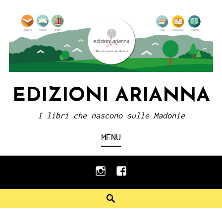
Skip
to
content
EDIZIONI ARIANNA
I libri che nascono sulle Madonie
MENU
instagram
facebook
Search