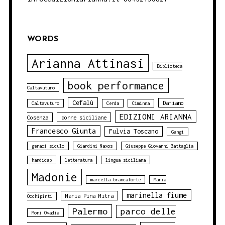
WORDS
Arianna Attinasi
Biblioteca
book performance
Caltavuturo
Cefalù
Damiano
Caltavuturo
Cerda
Ciminna
EDIZIONI ARIANNA
Cosenza
donne siciliane
Francesco Giunta
Fulvia Toscano
Gangi
geraci siculo
Giardini Naxos
Giuseppe Giovanni Battaglia
handicap
letteratura
lingua siciliana
Madonie
marcella brancaforte
Maria
marinella fiume
Maria Pina Mitra
Occhipinti
Palermo
parco delle
Moni Ovadia