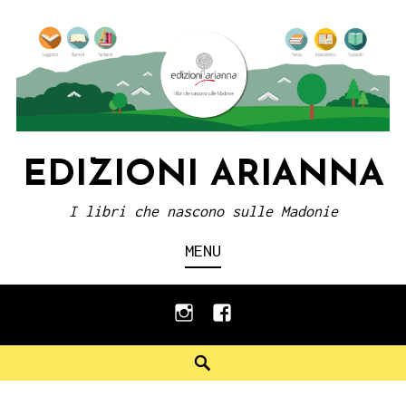
Skip
to
content
EDIZIONI ARIANNA
I libri che nascono sulle Madonie
MENU
instagram
facebook
Search