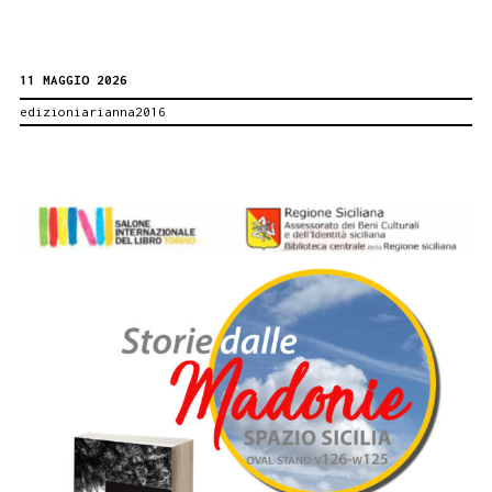
memoria
del
11 MAGGIO 2026
vento
edizioniarianna2016
al
Salone
del
libro
di
Torino