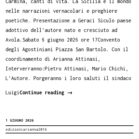
Carmina, canti di vita. La Sicilia e il mondo
nelle narrazioni vernacolari e preghiere
poetiche. Presentazione a Geraci Siculo paese
adottivo dell’autore nato e cresciuto ad
Avola.Sabato 6 giugno 2026 ore 17Convento
degli Agostiniani Piazza San Bartolo. Con il
coordinamento di Arianna Attinasi,
Interverranno:Pietro Attinasi, Mario Chichi,
L’Autore. Porgeranno i loro saluti il sindaco
Le
Luigi
Continue reading
→
poesie
tematiche
1 GIUGNO 2026
di
edizioniarianna2016
Vincenzo