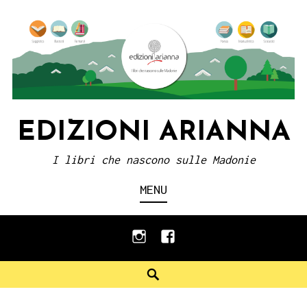
Skip
to
content
EDIZIONI ARIANNA
I libri che nascono sulle Madonie
MENU
instagram
facebook
Search