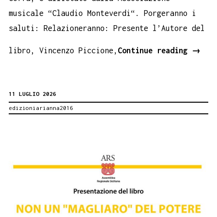
musicale “Claudio Monteverdi“. Porgeranno i
saluti: Relazioneranno: Presente l’Autore del
Vince
libro, Vincenzo Piccione,
Continue reading
→
Picci
nella
11 LUGLIO 2026
sua
edizioniarianna2016
Avola