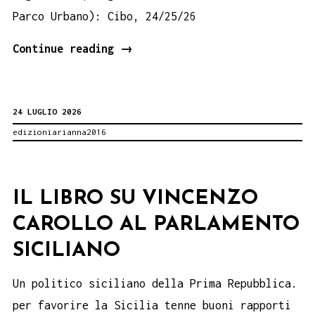
Parco Urbano): Cibo, 24/25/26
PATTO
Continue reading
→
PER
LA
24 LUGLIO 2026
LETTURA
edizioniarianna2016
DELLE
MADONIE.
Festival
IL LIBRO SU VINCENZO
letterario
CAROLLO AL PARLAMENTO
per
bambini.
SICILIANO
Un politico siciliano della Prima Repubblica.
per favorire la Sicilia tenne buoni rapporti