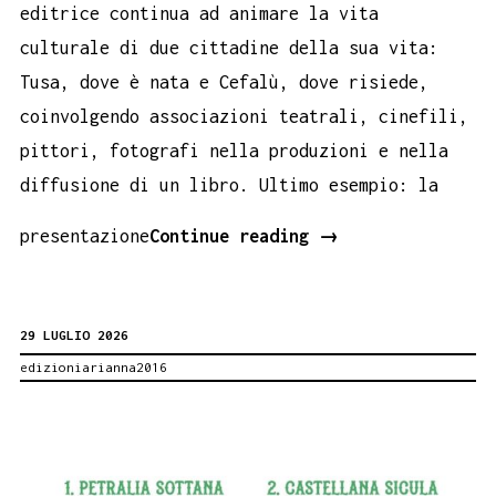
editrice continua ad animare la vita
culturale di due cittadine della sua vita:
Tusa, dove è nata e Cefalù, dove risiede,
coinvolgendo associazioni teatrali, cinefili,
pittori, fotografi nella produzioni e nella
diffusione di un libro. Ultimo esempio: la
Santa
presentazione
Continue reading
→
Franco
da
29 LUGLIO 2026
Torino
edizioniarianna2016
A
TUSA
CON
IL