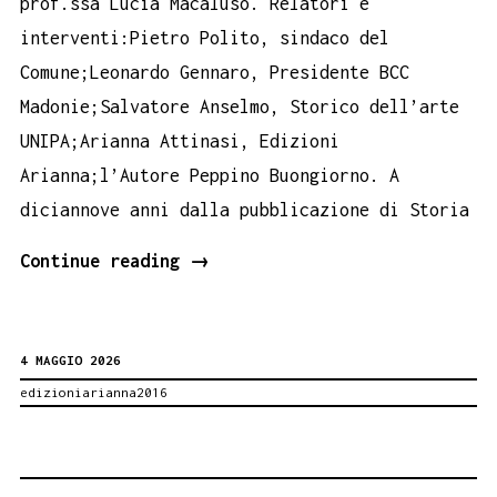
prof.ssa Lucia Macaluso. Relatori e
interventi:Pietro Polito, sindaco del
Comune;Leonardo Gennaro, Presidente BCC
Madonie;Salvatore Anselmo, Storico dell’arte
UNIPA;Arianna Attinasi, Edizioni
Arianna;l’Autore Peppino Buongiorno. A
diciannove anni dalla pubblicazione di Storia
Il
Continue reading
→
Duomo
di
4 MAGGIO 2026
Petralia
edizioniarianna2016
Sottana