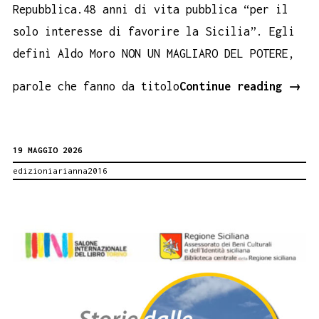
Repubblica.48 anni di vita pubblica “per il
solo interesse di favorire la Sicilia”. Egli
definì Aldo Moro NON UN MAGLIARO DEL POTERE,
Per
parole che fanno da titolo
Continue reading
→
il
solo
19 MAGGIO 2026
inte
edizioniarianna2016
di
favo
la
Sici