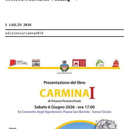
Palazzo
Reale
3 LUGLIO 2026
di
edizioniarianna2016
Palermo
il
libro
su
Vincenzo
Carollo