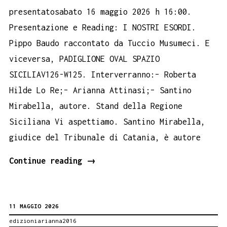
presentatosabato 16 maggio 2026 h 16:00.
Presentazione e Reading: I NOSTRI ESORDI.
Pippo Baudo raccontato da Tuccio Musumeci. E
viceversa, PADIGLIONE OVAL SPAZIO
SICILIAV126-W125. Interverranno:– Roberta
Hilde Lo Re;– Arianna Attinasi;– Santino
Mirabella, autore. Stand della Regione
Siciliana Vi aspettiamo. Santino Mirabella,
giudice del Tribunale di Catania, è autore
Pippo
Continue reading
→
Baudo
al
11 MAGGIO 2026
Salone
edizioniarianna2016
del