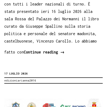
con tutti i leader nazionali di turno. È
stato presentato ieri 16 luglio 2026 alla
sala Rossa del Palazzo dei Normanni il libro
curato da Giuseppe Spallino sulla storia
politica e personale del senatore madonita,
castelbuonese, Vincenzo Carollo. Lo abbiamo
Il
fatto con
Continue reading
→
libro
su
17 LUGLIO 2026
Vincenzo
edizioniarianna2016
Carollo
al
Parlamento
Siciliano