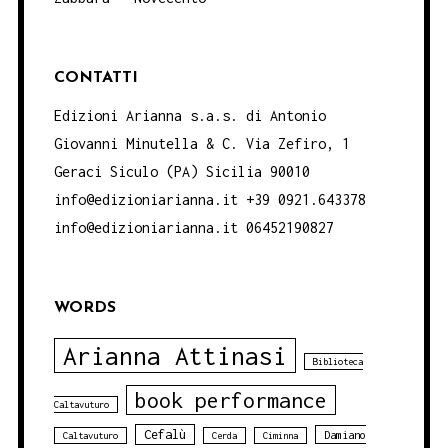
CONTATTI
Edizioni Arianna s.a.s. di Antonio
Giovanni Minutella & C. Via Zefiro, 1
Geraci Siculo (PA) Sicilia 90010
info@edizioniarianna.it +39 0921.643378
info@edizioniarianna.it 06452190827
WORDS
Arianna Attinasi
Biblioteca
book performance
Caltavuturo
Cefalù
Damiano
Caltavuturo
Cerda
Ciminna