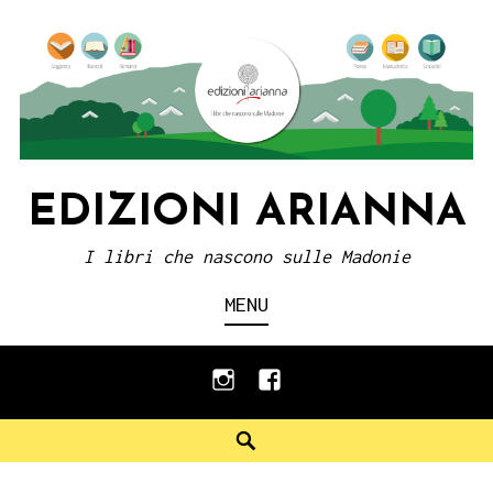
Skip
to
content
EDIZIONI ARIANNA
I libri che nascono sulle Madonie
MENU
instagram
facebook
Search