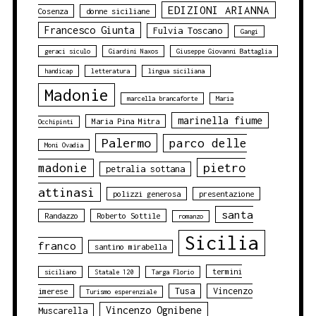
EDIZIONI ARIANNA
Cosenza
donne siciliane
Francesco Giunta
Fulvia Toscano
Gangi
geraci siculo
Giardini Naxos
Giuseppe Giovanni Battaglia
handicap
letteratura
lingua siciliana
Madonie
marcella brancaforte
Maria
marinella fiume
Maria Pina Mitra
Occhipinti
Palermo
parco delle
Moni Ovadia
pietro
madonie
petralia sottana
attinasi
polizzi generosa
presentazione
santa
Randazzo
Roberto Sottile
romanzo
Sicilia
franco
santino mirabella
termini
siciliano
Statale 120
Targa Florio
Tusa
Vincenzo
imerese
Turismo esperenziale
Vincenzo Ognibene
Muscarella