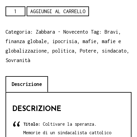
Coltivare
AGGIUNGI AL CARRELLO
la
speranza.
Categoria:
Zabbara - Novecento
Tag:
Bravi
,
Memorie
finanza globale
,
ipocrisia
,
mafie
,
mafie e
di
globalizzazione
,
politica
,
Potere
,
sindacato
,
un
Sovranità
sindacalista
cattolico.
Descrizione
eBook
quantità
DESCRIZIONE
Titolo:
Coltivare la speranza.
Memorie di un sindacalista cattolico