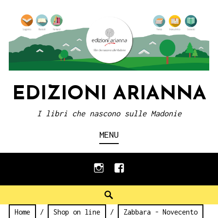
Skip
to
content
EDIZIONI ARIANNA
I libri che nascono sulle Madonie
MENU
instagram
facebook
Search
Home
/
Shop on line
/
Zabbara - Novecento