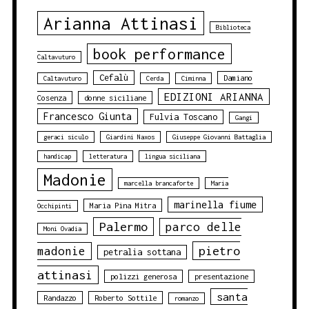
Arianna Attinasi
Biblioteca
book performance
Caltavuturo
Cefalù
Damiano
Caltavuturo
Cerda
Ciminna
EDIZIONI ARIANNA
Cosenza
donne siciliane
Francesco Giunta
Fulvia Toscano
Gangi
geraci siculo
Giardini Naxos
Giuseppe Giovanni Battaglia
handicap
letteratura
lingua siciliana
Madonie
marcella brancaforte
Maria
marinella fiume
Maria Pina Mitra
Occhipinti
Palermo
parco delle
Moni Ovadia
pietro
madonie
petralia sottana
attinasi
polizzi generosa
presentazione
santa
Randazzo
Roberto Sottile
romanzo