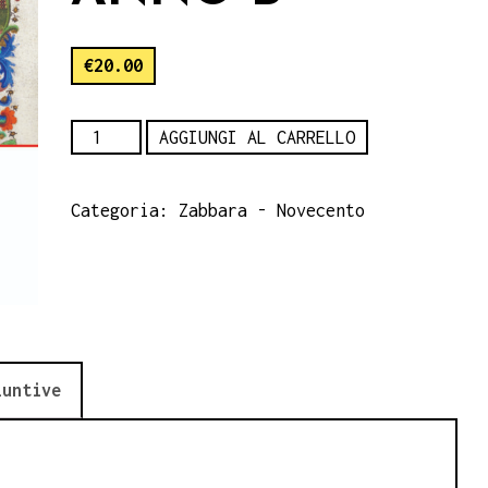
€
20.00
Come
AGGIUNGI AL CARRELLO
lo
scriba
Categoria:
Zabbara - Novecento
del
Vangelo...
Anno
B
quantità
iuntive