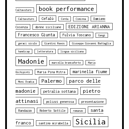
book performance
Caltavuturo
Cefalù
Damiano
Caltavuturo
Cerda
Ciminna
EDIZIONI ARIANNA
Cosenza
donne siciliane
Francesco Giunta
Fulvia Toscano
Gangi
geraci siculo
Giardini Naxos
Giuseppe Giovanni Battaglia
handicap
letteratura
lingua siciliana
Madonie
marcella brancaforte
Maria
marinella fiume
Maria Pina Mitra
Occhipinti
Palermo
parco delle
Moni Ovadia
pietro
madonie
petralia sottana
attinasi
polizzi generosa
presentazione
santa
Randazzo
Roberto Sottile
romanzo
Sicilia
franco
santino mirabella