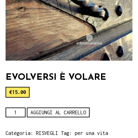
EVOLVERSI È VOLARE
€
15.00
Evolversi
AGGIUNGI AL CARRELLO
è
volare
Categoria:
RISVEGLI
Tag:
per una vita