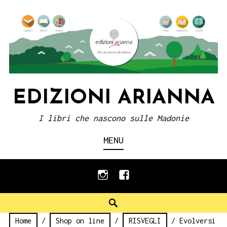
Skip
to
content
EDIZIONI ARIANNA
I libri che nascono sulle Madonie
MENU
instagram
facebook
Search
Home
/
Shop on line
/
RISVEGLI
/ Evolversi