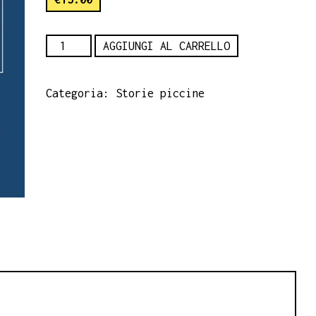
I
AGGIUNGI AL CARRELLO
colori
delle
Categoria:
Storie piccine
parole.
quantità