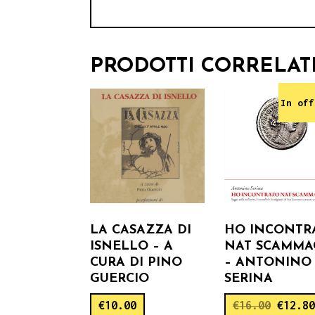
PRODOTTI CORRELAT
In off
LA CASAZZA DI
HO INCONTR
ISNELLO – A
NAT SCAMMA
CURA DI PINO
– ANTONINO
GUERCIO
SERINA
€
10.00
€
16.00
€
12.8