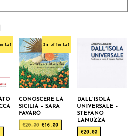
I
erta!
In offerta!
ATO
CONOSCERE LA
DALL’ISOLA
CCA
SICILIA – SARA
UNIVERSALE –
FAVARÒ
STEFANO
LANUZZA
€
20.00
€
16.00
0
€
20.00