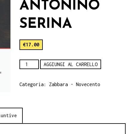
ANTONINO
SERINA
€
17.00
Il
AGGIUNGI AL CARRELLO
fluire
dell'essere
Categoria:
Zabbara - Novecento
e
della
vita,
iuntive
Antonino
Serina