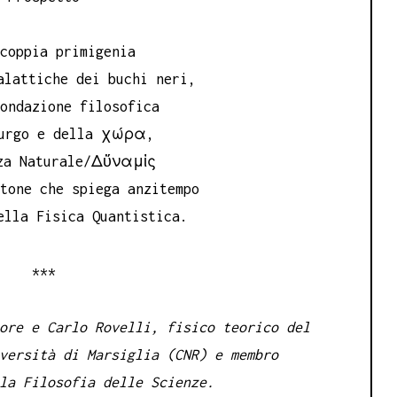
 coppia primigenia
alattiche dei buchi neri,
fondazione filosofica
iurgo e della χώρα,
za Naturale/Δὔναμἰς
atone che spiega anzitempo
ella Fisica Quantistica.
***
re e Carlo Rovelli, fisico teorico del
versità di Marsiglia (CNR) e membro
la Filosofia delle Scienze.