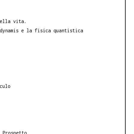
quantità
ella vita.
dynamis e la fisica quantistica
culo
Prospetto