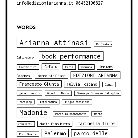
info@edizioniarianna.it 06452190827
WORDS
Arianna Attinasi
Biblioteca
book performance
Caltavuturo
Cefalù
Damiano
Caltavuturo
Cerda
Ciminna
EDIZIONI ARIANNA
Cosenza
donne siciliane
Francesco Giunta
Fulvia Toscano
Gangi
geraci siculo
Giardini Naxos
Giuseppe Giovanni Battaglia
handicap
letteratura
lingua siciliana
Madonie
marcella brancaforte
Maria
marinella fiume
Maria Pina Mitra
Occhipinti
Palermo
parco delle
Moni Ovadia