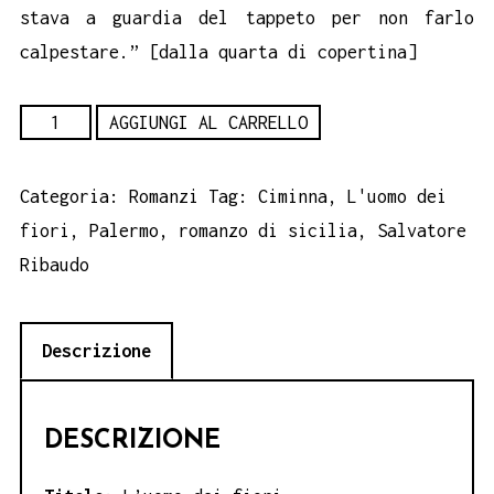
stava a guardia del tappeto per non farlo
calpestare.” [dalla quarta di copertina]
L'uomo
AGGIUNGI AL CARRELLO
dei
fiori
Categoria:
Romanzi
Tag:
Ciminna
,
L'uomo dei
-
fiori
,
Palermo
,
romanzo di sicilia
,
Salvatore
Salvatore
Ribaudo
Ribaudo
quantità
Descrizione
DESCRIZIONE