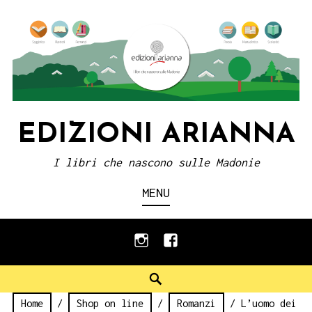
Skip
to
content
EDIZIONI ARIANNA
I libri che nascono sulle Madonie
MENU
instagram
facebook
Search
Home
/
Shop on line
/
Romanzi
/ L’uomo dei