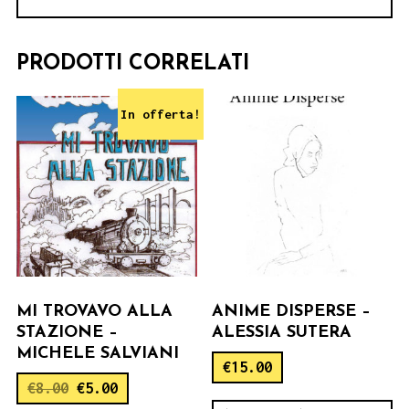
PRODOTTI CORRELATI
In offerta!
MI TROVAVO ALLA
ANIME DISPERSE –
STAZIONE –
ALESSIA SUTERA
MICHELE SALVIANI
€
15.00
€
8.00
€
5.00