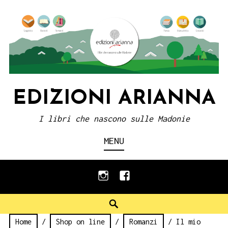
Skip
to
content
EDIZIONI ARIANNA
I libri che nascono sulle Madonie
MENU
instagram
facebook
Search
Home
/
Shop on line
/
Romanzi
/ Il mio