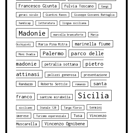
Francesco Giunta
Fulvia Toscano
Gangi
geraci siculo
Giardini Naxos
Giuseppe Giovanni Battaglia
handicap
letteratura
lingua siciliana
Madonie
marcella brancaforte
Maria
marinella fiume
Maria Pina Mitra
Occhipinti
Palermo
parco delle
Moni Ovadia
pietro
madonie
petralia sottana
attinasi
polizzi generosa
presentazione
santa
Randazzo
Roberto Sottile
romanzo
Sicilia
franco
santino mirabella
termini
siciliano
Statale 120
Targa Florio
Tusa
Vincenzo
imerese
Turismo esperenziale
Vincenzo Ognibene
Muscarella