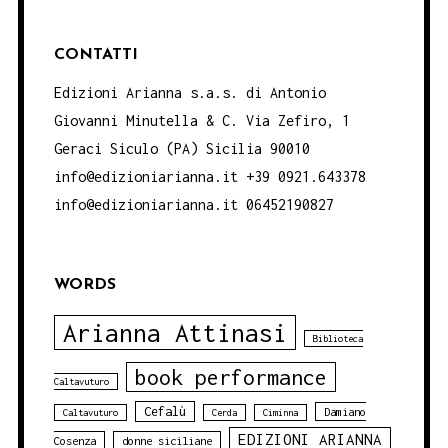
CONTATTI
Edizioni Arianna s.a.s. di Antonio
Giovanni Minutella & C. Via Zefiro, 1
Geraci Siculo (PA) Sicilia 90010
info@edizioniarianna.it +39 0921.643378
info@edizioniarianna.it 06452190827
WORDS
Arianna Attinasi
Biblioteca
book performance
Caltavuturo
Cefalù
Damiano
Caltavuturo
Cerda
Ciminna
EDIZIONI ARIANNA
Cosenza
donne siciliane