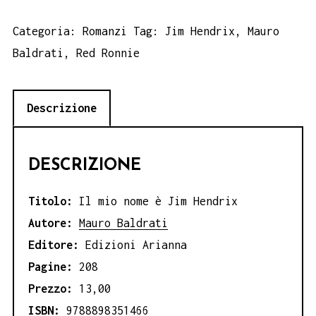
mio
nome
Categoria:
Romanzi
Tag:
Jim Hendrix
,
Mauro
è
Baldrati
,
Red Ronnie
Jim
Hendrix
Descrizione
-
Mauro
Baldrati
DESCRIZIONE
quantità
Titolo:
Il mio nome è Jim Hendrix
Autore:
Mauro Baldrati
Editore:
Edizioni Arianna
Pagine:
208
Prezzo:
13,00
ISBN:
9788898351466