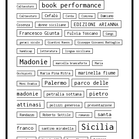
book performance
Caltavuturo
Cefalù
Damiano
Caltavuturo
Cerda
Ciminna
EDIZIONI ARIANNA
Cosenza
donne siciliane
Francesco Giunta
Fulvia Toscano
Gangi
geraci siculo
Giardini Naxos
Giuseppe Giovanni Battaglia
handicap
letteratura
lingua siciliana
Madonie
marcella brancaforte
Maria
marinella fiume
Maria Pina Mitra
Occhipinti
Palermo
parco delle
Moni Ovadia
pietro
madonie
petralia sottana
attinasi
polizzi generosa
presentazione
santa
Randazzo
Roberto Sottile
romanzo
Sicilia
franco
santino mirabella