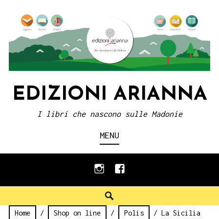
Skip
to
content
EDIZIONI ARIANNA
I libri che nascono sulle Madonie
MENU
instagram
facebook
Search
Home
/
Shop on line
/
Polis
/ La Sicilia