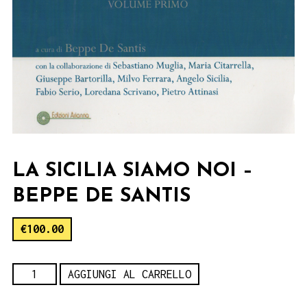
LA SICILIA SIAMO NOI –
BEPPE DE SANTIS
€
100.00
La
AGGIUNGI AL CARRELLO
Sicilia