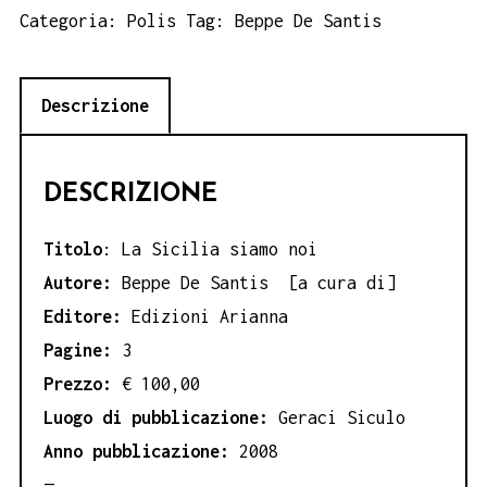
siamo
Categoria:
Polis
Tag:
Beppe De Santis
noi
-
Descrizione
Beppe
De
Santis
DESCRIZIONE
quantità
Titolo
: La Sicilia siamo noi
Autore:
Beppe De Santis [a cura di]
Editore:
Edizioni Arianna
Pagine:
3
Prezzo:
€ 100,00
Luogo di pubblicazione:
Geraci Siculo
Anno pubblicazione:
2008
—