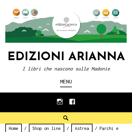
Skip
to
content
EDIZIONI ARIANNA
I libri che nascono sulle Madonie
MENU
instagram
facebook
Search
Home
/
Shop on line
/
Astrea
/ Parchi e