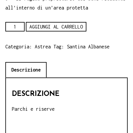
all’interno di un’area protetta
Parchi
AGGIUNGI AL CARRELLO
e
riserve
Categoria:
Astrea
Tag:
Santina Albanese
-
Santina
Descrizione
Albanese
quantità
DESCRIZIONE
Parchi e riserve