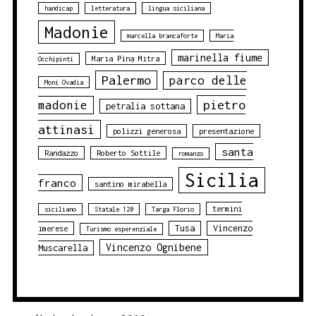
handicap
letteratura
lingua siciliana
Madonie
marcella brancaforte
Maria
marinella fiume
Maria Pina Mitra
Occhipinti
Palermo
parco delle
Moni Ovadia
pietro
madonie
petralia sottana
attinasi
polizzi generosa
presentazione
santa
Randazzo
Roberto Sottile
romanzo
Sicilia
franco
santino mirabella
termini
siciliano
Statale 120
Targa Florio
Tusa
Vincenzo
imerese
Turismo esperenziale
Vincenzo Ognibene
Muscarella