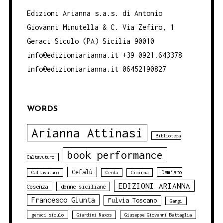
Edizioni Arianna s.a.s. di Antonio
Giovanni Minutella & C. Via Zefiro, 1
Geraci Siculo (PA) Sicilia 90010
info@edizioniarianna.it +39 0921.643378
info@edizioniarianna.it 06452190827
WORDS
Arianna Attinasi
Biblioteca
book performance
Caltavuturo
Cefalù
Damiano
Caltavuturo
Cerda
Ciminna
EDIZIONI ARIANNA
Cosenza
donne siciliane
Francesco Giunta
Fulvia Toscano
Gangi
geraci siculo
Giardini Naxos
Giuseppe Giovanni Battaglia