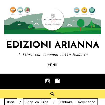
Skip
to
content
EDIZIONI ARIANNA
I libri che nascono sulle Madonie
MENU
instagram
facebook
Search
Home
/
Shop on line
/
Zabbara - Novecento