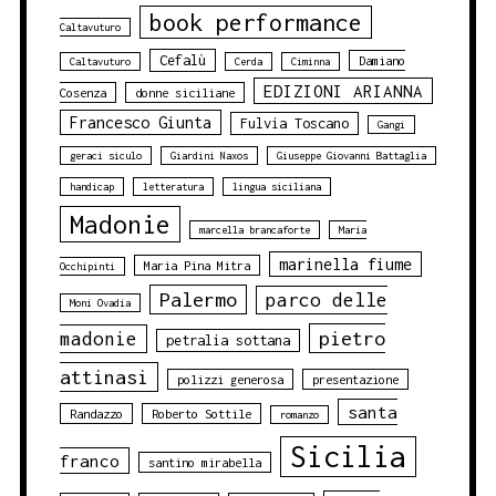
book performance
Caltavuturo
Cefalù
Damiano
Caltavuturo
Cerda
Ciminna
EDIZIONI ARIANNA
Cosenza
donne siciliane
Francesco Giunta
Fulvia Toscano
Gangi
geraci siculo
Giardini Naxos
Giuseppe Giovanni Battaglia
handicap
letteratura
lingua siciliana
Madonie
marcella brancaforte
Maria
marinella fiume
Maria Pina Mitra
Occhipinti
Palermo
parco delle
Moni Ovadia
pietro
madonie
petralia sottana
attinasi
polizzi generosa
presentazione
santa
Randazzo
Roberto Sottile
romanzo
Sicilia
franco
santino mirabella