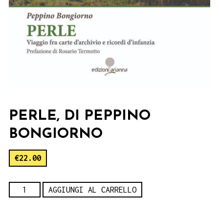
PERLE, DI PEPPINO
BONGIORNO
€
22.00
Perle,
AGGIUNGI AL CARRELLO
di