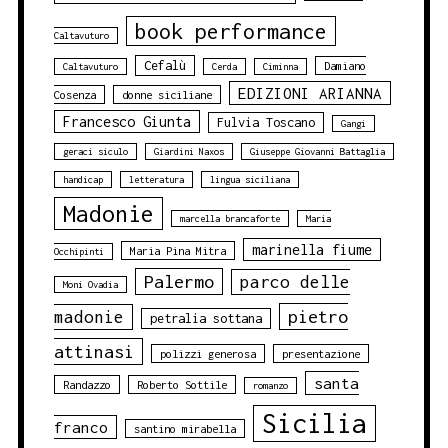
book performance
Caltavuturo
Cefalù
Damiano
Caltavuturo
Cerda
Ciminna
EDIZIONI ARIANNA
Cosenza
donne siciliane
Francesco Giunta
Fulvia Toscano
Gangi
geraci siculo
Giardini Naxos
Giuseppe Giovanni Battaglia
handicap
letteratura
lingua siciliana
Madonie
marcella brancaforte
Maria
marinella fiume
Maria Pina Mitra
Occhipinti
Palermo
parco delle
Moni Ovadia
pietro
madonie
petralia sottana
attinasi
polizzi generosa
presentazione
santa
Randazzo
Roberto Sottile
romanzo
Sicilia
franco
santino mirabella