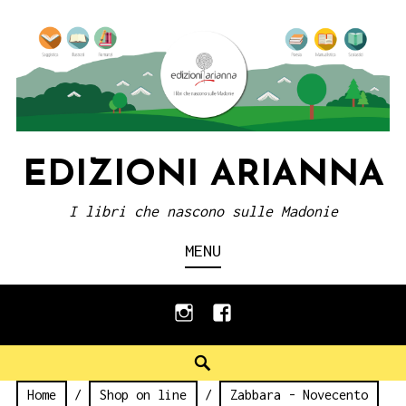
Skip
to
content
EDIZIONI ARIANNA
I libri che nascono sulle Madonie
MENU
instagram
facebook
Search
Home
/
Shop on line
/
Zabbara - Novecento