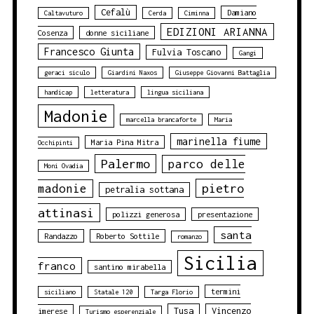
Cefalù
Damiano
Caltavuturo
Cerda
Ciminna
EDIZIONI ARIANNA
Cosenza
donne siciliane
Francesco Giunta
Fulvia Toscano
Gangi
geraci siculo
Giardini Naxos
Giuseppe Giovanni Battaglia
handicap
letteratura
lingua siciliana
Madonie
marcella brancaforte
Maria
marinella fiume
Maria Pina Mitra
Occhipinti
Palermo
parco delle
Moni Ovadia
pietro
madonie
petralia sottana
attinasi
polizzi generosa
presentazione
santa
Randazzo
Roberto Sottile
romanzo
Sicilia
franco
santino mirabella
termini
siciliano
Statale 120
Targa Florio
Tusa
Vincenzo
imerese
Turismo esperenziale