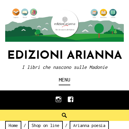
Skip
to
content
EDIZIONI ARIANNA
I libri che nascono sulle Madonie
MENU
instagram
facebook
Search
Home
/
Shop on line
/
Arianna poesia