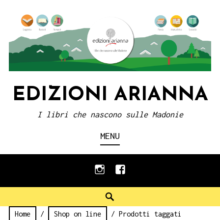
Skip
to
content
EDIZIONI ARIANNA
I libri che nascono sulle Madonie
MENU
instagram
facebook
Search
Home
/
Shop on line
/ Prodotti taggati