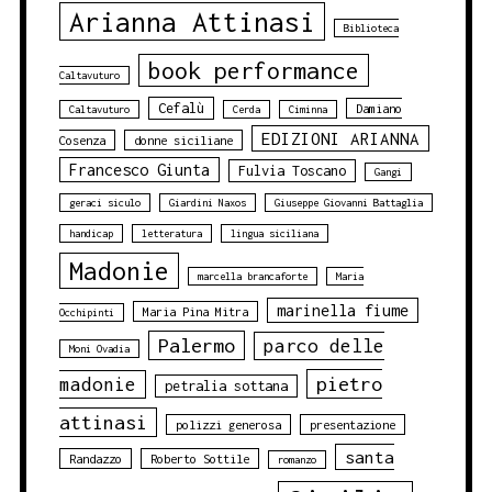
Arianna Attinasi
Biblioteca
book performance
Caltavuturo
Cefalù
Damiano
Caltavuturo
Cerda
Ciminna
EDIZIONI ARIANNA
Cosenza
donne siciliane
Francesco Giunta
Fulvia Toscano
Gangi
geraci siculo
Giardini Naxos
Giuseppe Giovanni Battaglia
handicap
letteratura
lingua siciliana
Madonie
marcella brancaforte
Maria
marinella fiume
Maria Pina Mitra
Occhipinti
Palermo
parco delle
Moni Ovadia
pietro
madonie
petralia sottana
attinasi
polizzi generosa
presentazione
santa
Randazzo
Roberto Sottile
romanzo