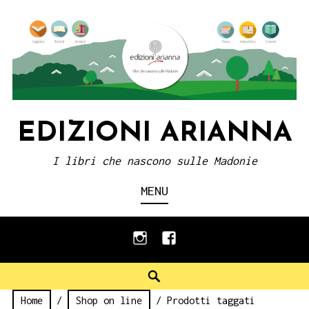
Skip
to
content
EDIZIONI ARIANNA
I libri che nascono sulle Madonie
MENU
instagram
facebook
Search
Home
/
Shop on line
/ Prodotti taggati