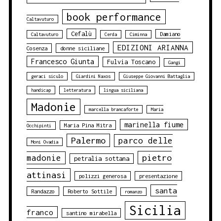
book performance
Caltavuturo
Cefalù
Damiano
Caltavuturo
Cerda
Ciminna
EDIZIONI ARIANNA
Cosenza
donne siciliane
Francesco Giunta
Fulvia Toscano
Gangi
geraci siculo
Giardini Naxos
Giuseppe Giovanni Battaglia
handicap
letteratura
lingua siciliana
Madonie
marcella brancaforte
Maria
marinella fiume
Maria Pina Mitra
Occhipinti
Palermo
parco delle
Moni Ovadia
pietro
madonie
petralia sottana
attinasi
polizzi generosa
presentazione
santa
Randazzo
Roberto Sottile
romanzo
Sicilia
franco
santino mirabella