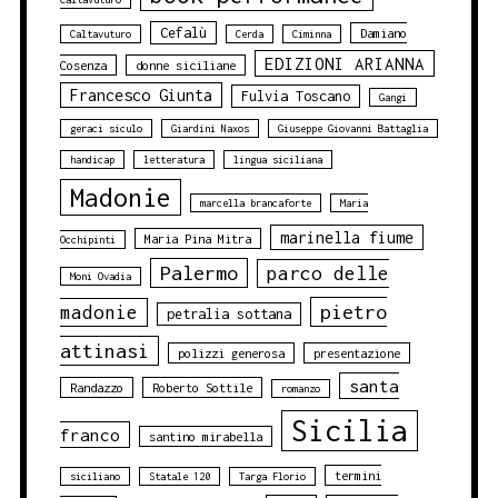
Cefalù
Damiano
Caltavuturo
Cerda
Ciminna
EDIZIONI ARIANNA
Cosenza
donne siciliane
Francesco Giunta
Fulvia Toscano
Gangi
geraci siculo
Giardini Naxos
Giuseppe Giovanni Battaglia
handicap
letteratura
lingua siciliana
Madonie
marcella brancaforte
Maria
marinella fiume
Maria Pina Mitra
Occhipinti
Palermo
parco delle
Moni Ovadia
pietro
madonie
petralia sottana
attinasi
polizzi generosa
presentazione
santa
Randazzo
Roberto Sottile
romanzo
Sicilia
franco
santino mirabella
termini
siciliano
Statale 120
Targa Florio