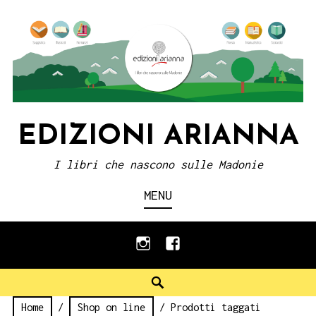
Skip
to
content
EDIZIONI ARIANNA
I libri che nascono sulle Madonie
MENU
instagram
facebook
Search
Home
/
Shop on line
/ Prodotti taggati