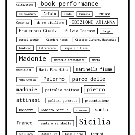
book performance
Caltavuturo
Cefalù
Damiano
Caltavuturo
Cerda
Ciminna
EDIZIONI ARIANNA
Cosenza
donne siciliane
Francesco Giunta
Fulvia Toscano
Gangi
geraci siculo
Giardini Naxos
Giuseppe Giovanni Battaglia
handicap
letteratura
lingua siciliana
Madonie
marcella brancaforte
Maria
marinella fiume
Maria Pina Mitra
Occhipinti
Palermo
parco delle
Moni Ovadia
pietro
madonie
petralia sottana
attinasi
polizzi generosa
presentazione
santa
Randazzo
Roberto Sottile
romanzo
Sicilia
franco
santino mirabella
termini
siciliano
Statale 120
Targa Florio