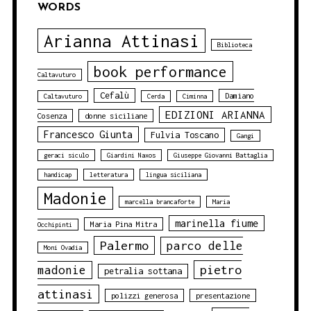
WORDS
Arianna Attinasi
Biblioteca
book performance
Caltavuturo
Cefalù
Damiano
Caltavuturo
Cerda
Ciminna
EDIZIONI ARIANNA
Cosenza
donne siciliane
Francesco Giunta
Fulvia Toscano
Gangi
geraci siculo
Giardini Naxos
Giuseppe Giovanni Battaglia
handicap
letteratura
lingua siciliana
Madonie
marcella brancaforte
Maria
marinella fiume
Maria Pina Mitra
Occhipinti
Palermo
parco delle
Moni Ovadia
pietro
madonie
petralia sottana
attinasi
polizzi generosa
presentazione