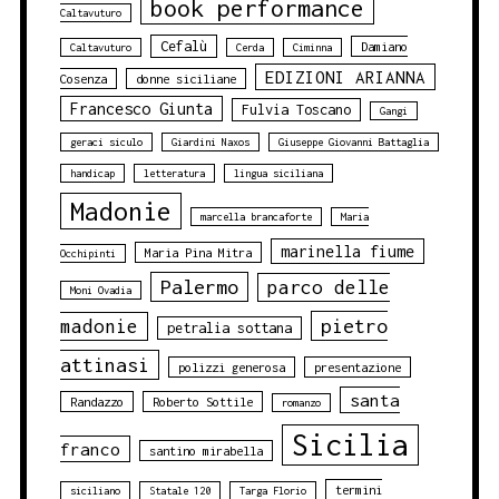
book performance
Caltavuturo
Cefalù
Damiano
Caltavuturo
Cerda
Ciminna
EDIZIONI ARIANNA
Cosenza
donne siciliane
Francesco Giunta
Fulvia Toscano
Gangi
geraci siculo
Giardini Naxos
Giuseppe Giovanni Battaglia
handicap
letteratura
lingua siciliana
Madonie
marcella brancaforte
Maria
marinella fiume
Maria Pina Mitra
Occhipinti
Palermo
parco delle
Moni Ovadia
pietro
madonie
petralia sottana
attinasi
polizzi generosa
presentazione
santa
Randazzo
Roberto Sottile
romanzo
Sicilia
franco
santino mirabella
termini
siciliano
Statale 120
Targa Florio