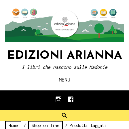
Skip
to
content
EDIZIONI ARIANNA
I libri che nascono sulle Madonie
MENU
instagram
facebook
Search
Home
/
Shop on line
/ Prodotti taggati