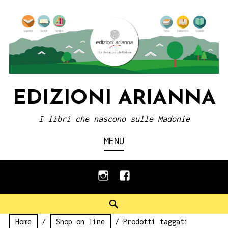
Skip
to
content
EDIZIONI ARIANNA
I libri che nascono sulle Madonie
MENU
instagram
facebook
Search
Home
/
Shop on line
/ Prodotti taggati