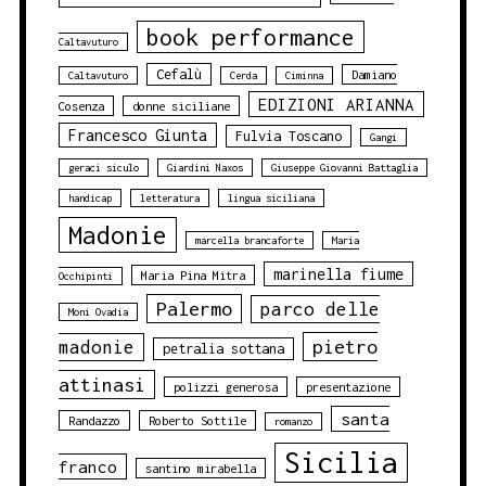
book performance
Caltavuturo
Cefalù
Damiano
Caltavuturo
Cerda
Ciminna
EDIZIONI ARIANNA
Cosenza
donne siciliane
Francesco Giunta
Fulvia Toscano
Gangi
geraci siculo
Giardini Naxos
Giuseppe Giovanni Battaglia
handicap
letteratura
lingua siciliana
Madonie
marcella brancaforte
Maria
marinella fiume
Maria Pina Mitra
Occhipinti
Palermo
parco delle
Moni Ovadia
pietro
madonie
petralia sottana
attinasi
polizzi generosa
presentazione
santa
Randazzo
Roberto Sottile
romanzo
Sicilia
franco
santino mirabella