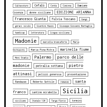
Cefalù
Damiano
Caltavuturo
Cerda
Ciminna
EDIZIONI ARIANNA
Cosenza
donne siciliane
Francesco Giunta
Fulvia Toscano
Gangi
geraci siculo
Giardini Naxos
Giuseppe Giovanni Battaglia
handicap
letteratura
lingua siciliana
Madonie
marcella brancaforte
Maria
marinella fiume
Maria Pina Mitra
Occhipinti
Palermo
parco delle
Moni Ovadia
pietro
madonie
petralia sottana
attinasi
polizzi generosa
presentazione
santa
Randazzo
Roberto Sottile
romanzo
Sicilia
franco
santino mirabella
termini
siciliano
Statale 120
Targa Florio