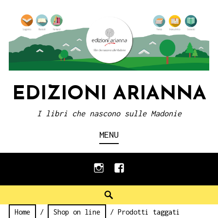
Skip
to
content
EDIZIONI ARIANNA
I libri che nascono sulle Madonie
MENU
instagram
facebook
Search
Home
/
Shop on line
/ Prodotti taggati