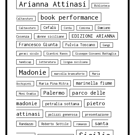
Arianna Attinasi
Biblioteca
book performance
Caltavuturo
Cefalù
Damiano
Caltavuturo
Cerda
Ciminna
EDIZIONI ARIANNA
Cosenza
donne siciliane
Francesco Giunta
Fulvia Toscano
Gangi
geraci siculo
Giardini Naxos
Giuseppe Giovanni Battaglia
handicap
letteratura
lingua siciliana
Madonie
marcella brancaforte
Maria
marinella fiume
Maria Pina Mitra
Occhipinti
Palermo
parco delle
Moni Ovadia
pietro
madonie
petralia sottana
attinasi
polizzi generosa
presentazione
santa
Randazzo
Roberto Sottile
romanzo