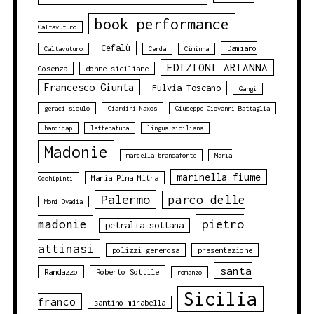
book performance
Caltavuturo
Cefalù
Damiano
Caltavuturo
Cerda
Ciminna
EDIZIONI ARIANNA
Cosenza
donne siciliane
Francesco Giunta
Fulvia Toscano
Gangi
geraci siculo
Giardini Naxos
Giuseppe Giovanni Battaglia
handicap
letteratura
lingua siciliana
Madonie
marcella brancaforte
Maria
marinella fiume
Maria Pina Mitra
Occhipinti
Palermo
parco delle
Moni Ovadia
pietro
madonie
petralia sottana
attinasi
polizzi generosa
presentazione
santa
Randazzo
Roberto Sottile
romanzo
Sicilia
franco
santino mirabella