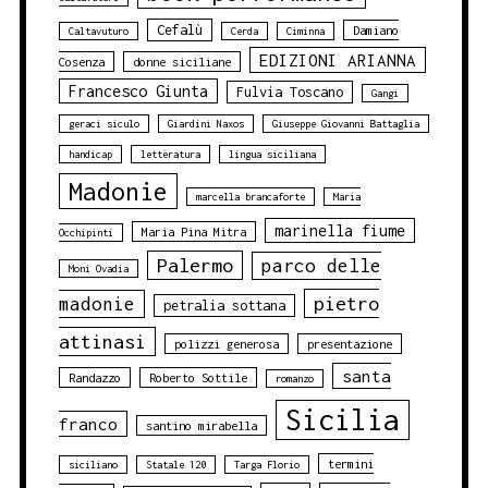
Cefalù
Damiano
Caltavuturo
Cerda
Ciminna
EDIZIONI ARIANNA
Cosenza
donne siciliane
Francesco Giunta
Fulvia Toscano
Gangi
geraci siculo
Giardini Naxos
Giuseppe Giovanni Battaglia
handicap
letteratura
lingua siciliana
Madonie
marcella brancaforte
Maria
marinella fiume
Maria Pina Mitra
Occhipinti
Palermo
parco delle
Moni Ovadia
pietro
madonie
petralia sottana
attinasi
polizzi generosa
presentazione
santa
Randazzo
Roberto Sottile
romanzo
Sicilia
franco
santino mirabella
termini
siciliano
Statale 120
Targa Florio