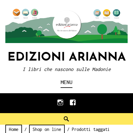
Skip
to
content
EDIZIONI ARIANNA
I libri che nascono sulle Madonie
MENU
instagram
facebook
Search
Home
/
Shop on line
/ Prodotti taggati