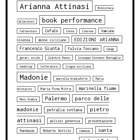
Arianna Attinasi
Biblioteca
book performance
Caltavuturo
Cefalù
Damiano
Caltavuturo
Cerda
Ciminna
EDIZIONI ARIANNA
Cosenza
donne siciliane
Francesco Giunta
Fulvia Toscano
Gangi
geraci siculo
Giardini Naxos
Giuseppe Giovanni Battaglia
handicap
letteratura
lingua siciliana
Madonie
marcella brancaforte
Maria
marinella fiume
Maria Pina Mitra
Occhipinti
Palermo
parco delle
Moni Ovadia
pietro
madonie
petralia sottana
attinasi
polizzi generosa
presentazione
santa
Randazzo
Roberto Sottile
romanzo