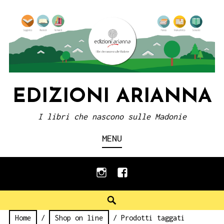
Skip
to
content
EDIZIONI ARIANNA
I libri che nascono sulle Madonie
MENU
instagram
facebook
Search
Home
/
Shop on line
/ Prodotti taggati