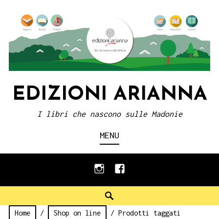
Skip
to
content
EDIZIONI ARIANNA
I libri che nascono sulle Madonie
MENU
instagram
facebook
Search
Home
/
Shop on line
/ Prodotti taggati