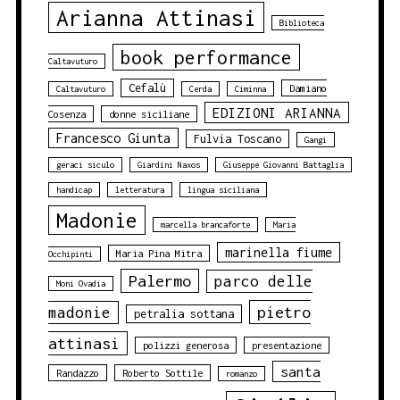
Arianna Attinasi
Biblioteca
book performance
Caltavuturo
Cefalù
Damiano
Caltavuturo
Cerda
Ciminna
EDIZIONI ARIANNA
Cosenza
donne siciliane
Francesco Giunta
Fulvia Toscano
Gangi
geraci siculo
Giardini Naxos
Giuseppe Giovanni Battaglia
handicap
letteratura
lingua siciliana
Madonie
marcella brancaforte
Maria
marinella fiume
Maria Pina Mitra
Occhipinti
Palermo
parco delle
Moni Ovadia
pietro
madonie
petralia sottana
attinasi
polizzi generosa
presentazione
santa
Randazzo
Roberto Sottile
romanzo