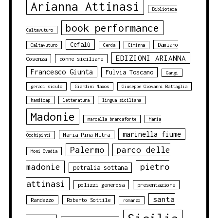
Arianna Attinasi
Biblioteca
book performance
Caltavuturo
Cefalù
Damiano
Caltavuturo
Cerda
Ciminna
EDIZIONI ARIANNA
Cosenza
donne siciliane
Francesco Giunta
Fulvia Toscano
Gangi
geraci siculo
Giardini Naxos
Giuseppe Giovanni Battaglia
handicap
letteratura
lingua siciliana
Madonie
marcella brancaforte
Maria
marinella fiume
Maria Pina Mitra
Occhipinti
Palermo
parco delle
Moni Ovadia
pietro
madonie
petralia sottana
attinasi
polizzi generosa
presentazione
santa
Randazzo
Roberto Sottile
romanzo