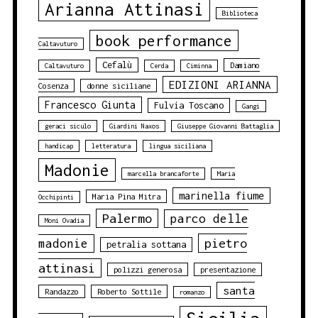
Arianna Attinasi
Biblioteca
book performance
Caltavuturo
Cefalù
Damiano
Caltavuturo
Cerda
Ciminna
EDIZIONI ARIANNA
Cosenza
donne siciliane
Francesco Giunta
Fulvia Toscano
Gangi
geraci siculo
Giardini Naxos
Giuseppe Giovanni Battaglia
handicap
letteratura
lingua siciliana
Madonie
marcella brancaforte
Maria
marinella fiume
Maria Pina Mitra
Occhipinti
Palermo
parco delle
Moni Ovadia
pietro
madonie
petralia sottana
attinasi
polizzi generosa
presentazione
santa
Randazzo
Roberto Sottile
romanzo