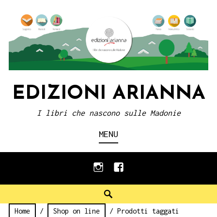
Skip
to
content
EDIZIONI ARIANNA
I libri che nascono sulle Madonie
MENU
instagram
facebook
Search
Home
/
Shop on line
/ Prodotti taggati