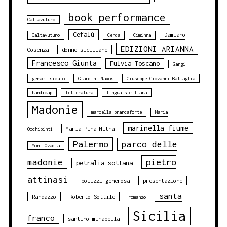
book performance
Caltavuturo
Cefalù
Damiano
Caltavuturo
Cerda
Ciminna
EDIZIONI ARIANNA
Cosenza
donne siciliane
Francesco Giunta
Fulvia Toscano
Gangi
geraci siculo
Giardini Naxos
Giuseppe Giovanni Battaglia
handicap
letteratura
lingua siciliana
Madonie
marcella brancaforte
Maria
marinella fiume
Maria Pina Mitra
Occhipinti
Palermo
parco delle
Moni Ovadia
pietro
madonie
petralia sottana
attinasi
polizzi generosa
presentazione
santa
Randazzo
Roberto Sottile
romanzo
Sicilia
franco
santino mirabella