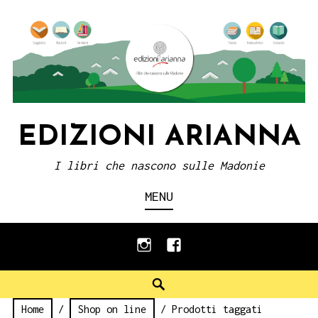
Skip
to
content
EDIZIONI ARIANNA
I libri che nascono sulle Madonie
MENU
instagram
facebook
Search
Home
/
Shop on line
/ Prodotti taggati