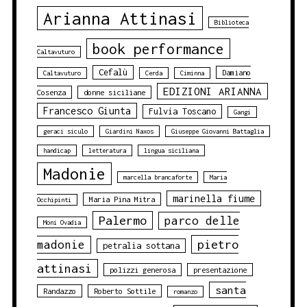
Arianna Attinasi
Biblioteca
book performance
Caltavuturo
Cefalù
Damiano
Caltavuturo
Cerda
Ciminna
EDIZIONI ARIANNA
Cosenza
donne siciliane
Francesco Giunta
Fulvia Toscano
Gangi
geraci siculo
Giardini Naxos
Giuseppe Giovanni Battaglia
handicap
letteratura
lingua siciliana
Madonie
marcella brancaforte
Maria
marinella fiume
Maria Pina Mitra
Occhipinti
Palermo
parco delle
Moni Ovadia
pietro
madonie
petralia sottana
attinasi
polizzi generosa
presentazione
santa
Randazzo
Roberto Sottile
romanzo