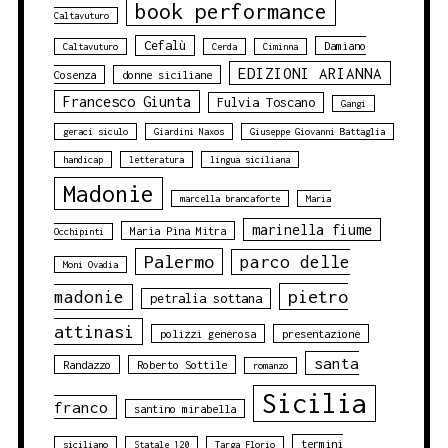
book performance
Caltavuturo
Cefalù
Damiano
Caltavuturo
Cerda
Ciminna
EDIZIONI ARIANNA
Cosenza
donne siciliane
Francesco Giunta
Fulvia Toscano
Gangi
geraci siculo
Giardini Naxos
Giuseppe Giovanni Battaglia
handicap
letteratura
lingua siciliana
Madonie
marcella brancaforte
Maria
marinella fiume
Maria Pina Mitra
Occhipinti
Palermo
parco delle
Moni Ovadia
pietro
madonie
petralia sottana
attinasi
polizzi generosa
presentazione
santa
Randazzo
Roberto Sottile
romanzo
Sicilia
franco
santino mirabella
termini
siciliano
Statale 120
Targa Florio