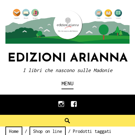
Skip
to
content
EDIZIONI ARIANNA
I libri che nascono sulle Madonie
MENU
instagram
facebook
Search
Home
/
Shop on line
/ Prodotti taggati