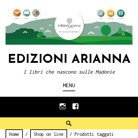
Skip
to
content
EDIZIONI ARIANNA
I libri che nascono sulle Madonie
MENU
instagram
facebook
Search
Home
/
Shop on line
/ Prodotti taggati