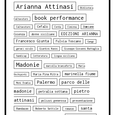
Arianna Attinasi
Biblioteca
book performance
Caltavuturo
Cefalù
Damiano
Caltavuturo
Cerda
Ciminna
EDIZIONI ARIANNA
Cosenza
donne siciliane
Francesco Giunta
Fulvia Toscano
Gangi
geraci siculo
Giardini Naxos
Giuseppe Giovanni Battaglia
handicap
letteratura
lingua siciliana
Madonie
marcella brancaforte
Maria
marinella fiume
Maria Pina Mitra
Occhipinti
Palermo
parco delle
Moni Ovadia
pietro
madonie
petralia sottana
attinasi
polizzi generosa
presentazione
santa
Randazzo
Roberto Sottile
romanzo