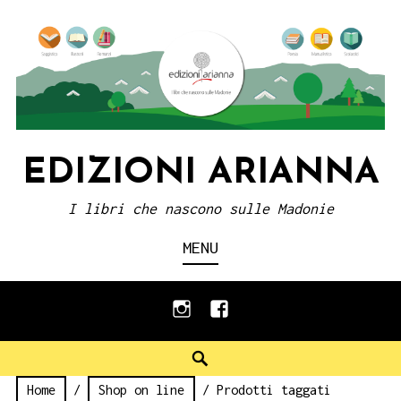
Skip
to
content
EDIZIONI ARIANNA
I libri che nascono sulle Madonie
MENU
instagram
facebook
Search
Home
/
Shop on line
/ Prodotti taggati