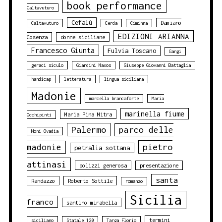
book performance
Caltavuturo
Cefalù
Damiano
Caltavuturo
Cerda
Ciminna
EDIZIONI ARIANNA
Cosenza
donne siciliane
Francesco Giunta
Fulvia Toscano
Gangi
geraci siculo
Giardini Naxos
Giuseppe Giovanni Battaglia
handicap
letteratura
lingua siciliana
Madonie
marcella brancaforte
Maria
marinella fiume
Maria Pina Mitra
Occhipinti
Palermo
parco delle
Moni Ovadia
pietro
madonie
petralia sottana
attinasi
polizzi generosa
presentazione
santa
Randazzo
Roberto Sottile
romanzo
Sicilia
franco
santino mirabella
termini
siciliano
Statale 120
Targa Florio