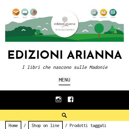
Skip
to
content
EDIZIONI ARIANNA
I libri che nascono sulle Madonie
MENU
instagram
facebook
Search
Home
/
Shop on line
/ Prodotti taggati