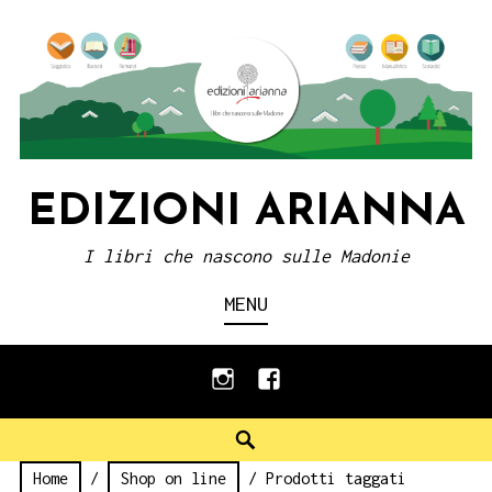
Skip
to
content
EDIZIONI ARIANNA
I libri che nascono sulle Madonie
MENU
instagram
facebook
Search
Home
/
Shop on line
/ Prodotti taggati