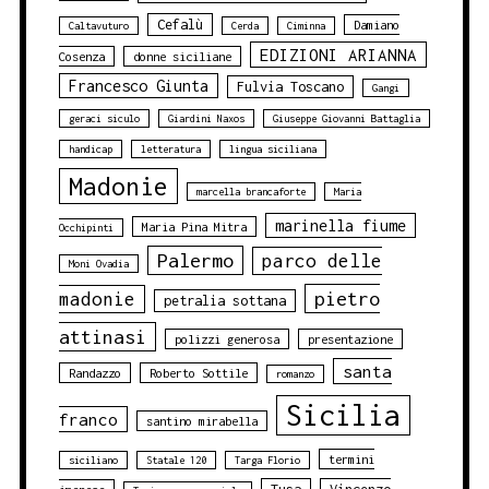
Cefalù
Damiano
Caltavuturo
Cerda
Ciminna
EDIZIONI ARIANNA
Cosenza
donne siciliane
Francesco Giunta
Fulvia Toscano
Gangi
geraci siculo
Giardini Naxos
Giuseppe Giovanni Battaglia
handicap
letteratura
lingua siciliana
Madonie
marcella brancaforte
Maria
marinella fiume
Maria Pina Mitra
Occhipinti
Palermo
parco delle
Moni Ovadia
pietro
madonie
petralia sottana
attinasi
polizzi generosa
presentazione
santa
Randazzo
Roberto Sottile
romanzo
Sicilia
franco
santino mirabella
termini
siciliano
Statale 120
Targa Florio