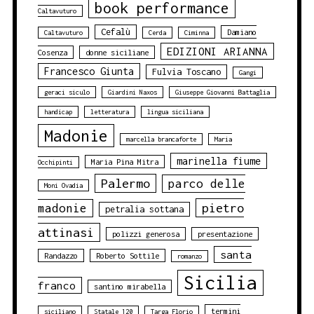
book performance
Caltavuturo
Cefalù
Damiano
Caltavuturo
Cerda
Ciminna
EDIZIONI ARIANNA
Cosenza
donne siciliane
Francesco Giunta
Fulvia Toscano
Gangi
geraci siculo
Giardini Naxos
Giuseppe Giovanni Battaglia
handicap
letteratura
lingua siciliana
Madonie
marcella brancaforte
Maria
marinella fiume
Maria Pina Mitra
Occhipinti
Palermo
parco delle
Moni Ovadia
pietro
madonie
petralia sottana
attinasi
polizzi generosa
presentazione
santa
Randazzo
Roberto Sottile
romanzo
Sicilia
franco
santino mirabella
termini
siciliano
Statale 120
Targa Florio