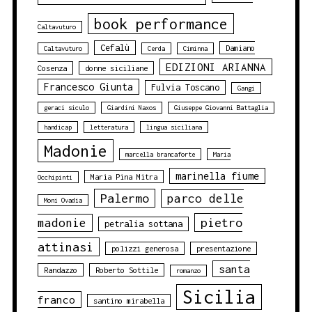
book performance
Caltavuturo
Cefalù
Damiano
Caltavuturo
Cerda
Ciminna
EDIZIONI ARIANNA
Cosenza
donne siciliane
Francesco Giunta
Fulvia Toscano
Gangi
geraci siculo
Giardini Naxos
Giuseppe Giovanni Battaglia
handicap
letteratura
lingua siciliana
Madonie
marcella brancaforte
Maria
marinella fiume
Maria Pina Mitra
Occhipinti
Palermo
parco delle
Moni Ovadia
pietro
madonie
petralia sottana
attinasi
polizzi generosa
presentazione
santa
Randazzo
Roberto Sottile
romanzo
Sicilia
franco
santino mirabella