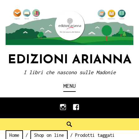
Skip
to
content
EDIZIONI ARIANNA
I libri che nascono sulle Madonie
MENU
instagram
facebook
Search
Home
/
Shop on line
/ Prodotti taggati